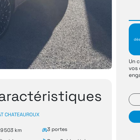
dè
Un c
vos 
enga
aractéristiques
AT CHATEAUROUX
3 portes
29 503 km