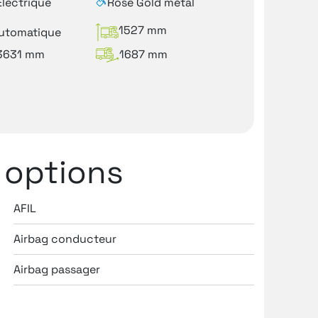
Electrique
Rose Gold métal
1527 mm
utomatique
3631 mm
1687 mm
 options
AFIL
Airbags
Airbag conducteur
Antidé
Airbag passager
Antipat