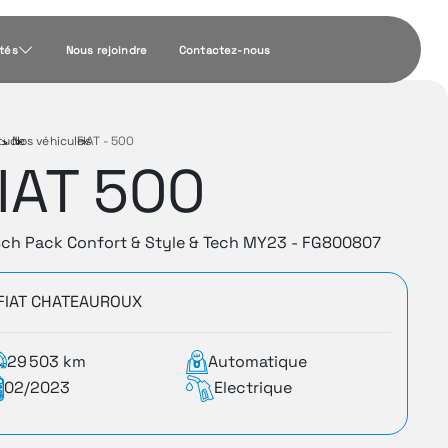
ités
Nous rejoindre
Contactez-nous
tude
Nos véhicules
›
FIAT - 500
›
IAT 500
8ch Pack Confort & Style & Tech MY23 - FG800807
FIAT CHATEAUROUX
29 503 km
Automatique
02/2023
Electrique