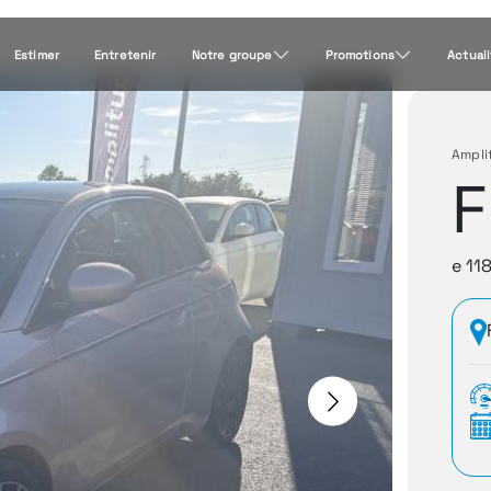
Estimer
Entretenir
Notre groupe
Promotions
Actual
Ampli
F
e 11
Next