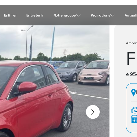
Estimer
Entretenir
Notre groupe
Promotions
Actual
Ampli
F
e 95
Next