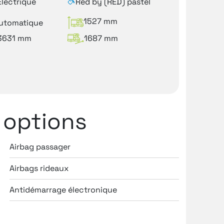
Electrique
Red by (RED) pastel
1527 mm
utomatique
3631 mm
1687 mm
 options
Airbag passager
Antipat
Airbags rideaux
Appel d
Antidémarrage électronique
Appel d