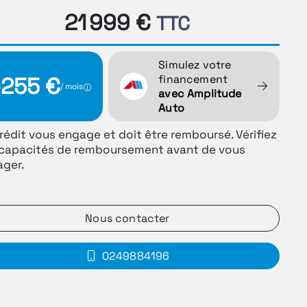
21 999 €
TTC
Simulez votre
financement
255 €
s
/ mois
avec Amplitude
Auto
rédit vous engage et doit être remboursé. Vérifiez
capacités de remboursement avant de vous
ger.
Nous contacter
0249884196