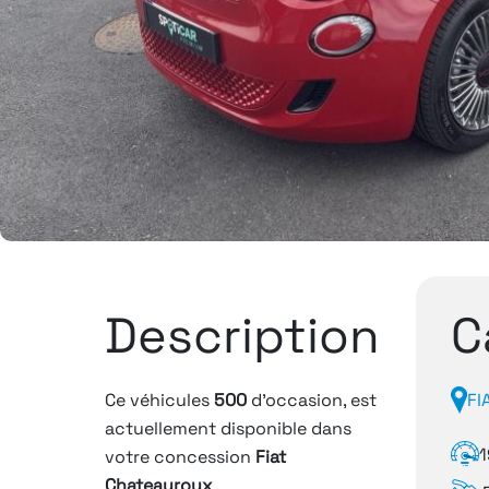
Description
C
Ce véhicules
500
d'occasion, est
FI
actuellement disponible dans
1
votre concession
Fiat
Chateauroux
.