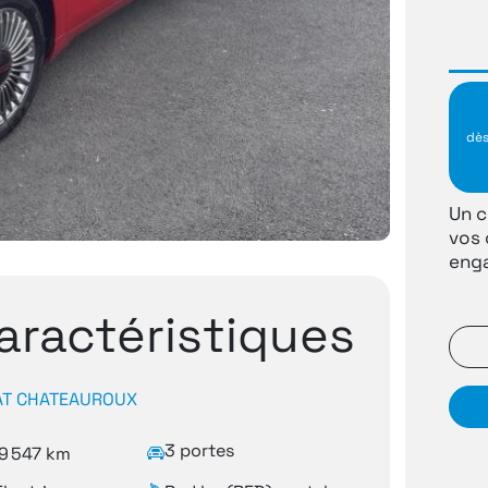
dè
Un c
vos 
enga
aractéristiques
AT CHATEAUROUX
3 portes
9 547 km