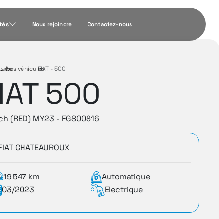
ités
Nous rejoindre
Contactez-nous
tude
Nos véhicules
›
FIAT - 500
›
IAT 500
ch (RED) MY23 - FG800816
FIAT CHATEAUROUX
19 547 km
Automatique
03/2023
Electrique