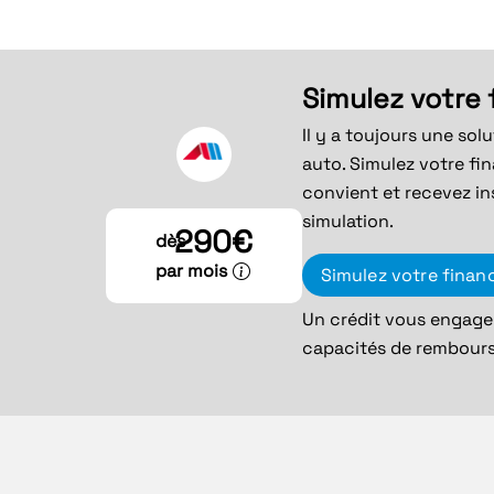
Simulez votre
Il y a toujours une sol
auto. Simulez votre fi
convient et recevez in
simulation.
290€
dès
par mois
Simulez votre fina
Un crédit vous engage 
capacités de rembour