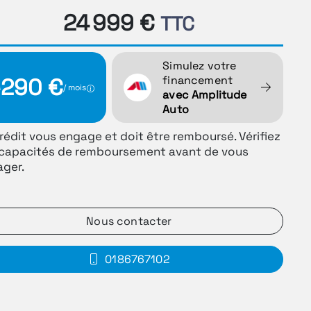
24 999 €
TTC
Simulez votre
financement
290 €
s
/ mois
avec Amplitude
Auto
rédit vous engage et doit être remboursé. Vérifiez
capacités de remboursement avant de vous
ger.
Nous contacter
0186767102