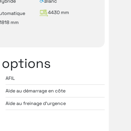
Hybride
Blanc
4430 mm
utomatique
1818 mm
 options
AFIL
Airbag
Aide au démarrage en côte
Airbag 
Aide au freinage d'urgence
Airbag