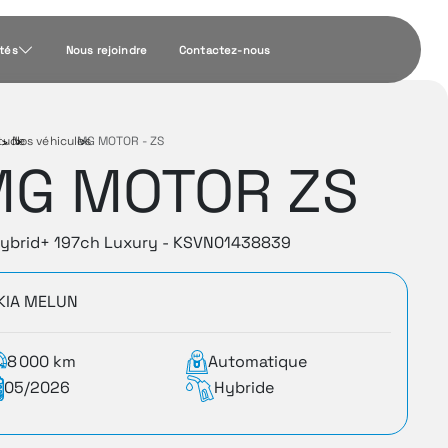
ités
Nous rejoindre
Contactez-nous
tude
Nos véhicules
›
MG MOTOR - ZS
›
MG MOTOR ZS
Hybrid+ 197ch Luxury - KSVN01438839
KIA MELUN
8 000 km
Automatique
05/2026
Hybride