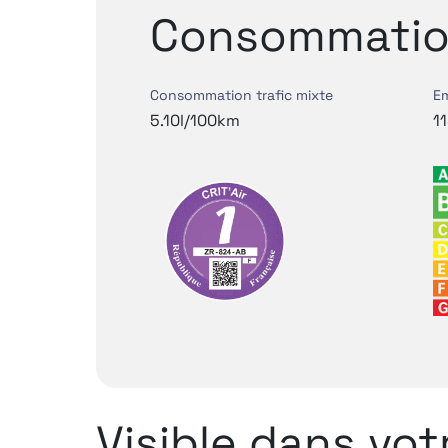
Consommatio
Consommation trafic mixte
Em
5.10l/100km
1
Visible dans vo