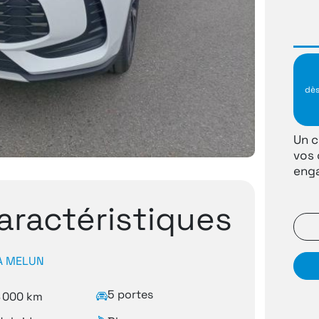
dè
Un c
vos 
enga
aractéristiques
A MELUN
5 portes
8 000 km