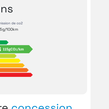
ns
ission de co2
15g/100km
tre
concession