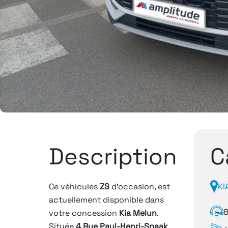
Description
C
Ce véhicules
ZS
d'occasion, est
KI
actuellement disponible dans
votre concession
Kia Melun
.
Située
4 Rue Paul-Henri-Spaak