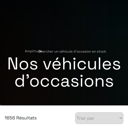
Amplitude
Chercher un véhicule d'occasion en stock
›
Nos véhicules
d'occasions
1656 Résultats