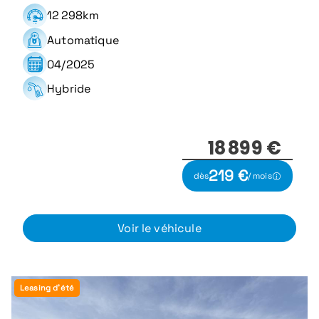
12 298km
Automatique
04/2025
Hybride
18 899 €
219 €
dès
/ mois
Voir le véhicule
Leasing d'été