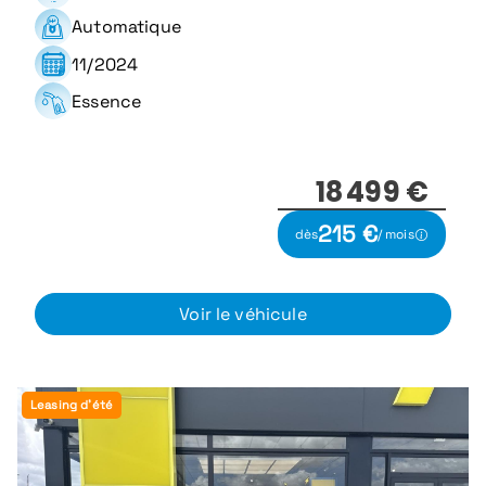
Automatique
11/2024
Essence
18 499 €
215 €
dès
/ mois
Voir le véhicule
Leasing d'été