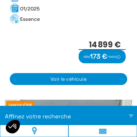
01/2025
Essence
14 899 €
173 €
dès
/ mois
Voir le véhicule
Leasing d'été
Affinez votre recherche