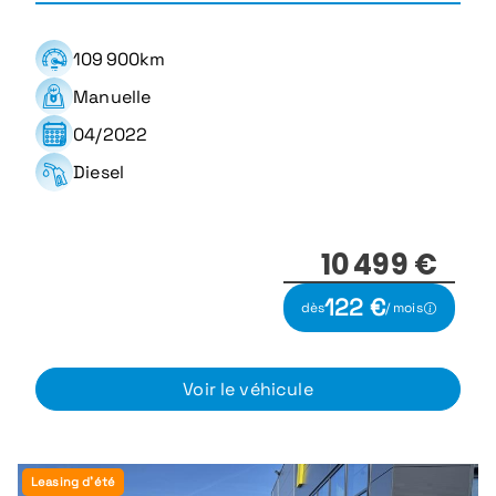
109 900km
Manuelle
04/2022
Diesel
10 499 €
122 €
dès
/ mois
Voir le véhicule
Leasing d'été