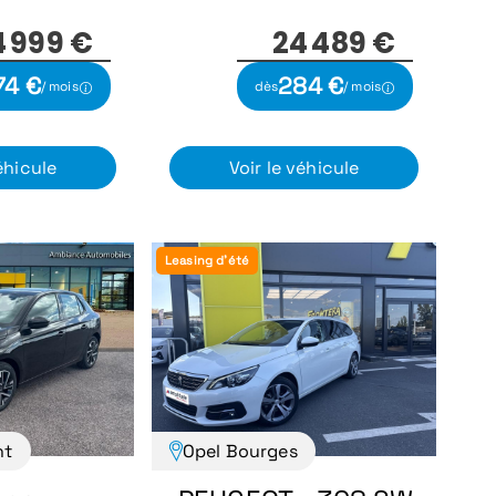
4 999 €
24 489 €
74 €
284 €
/ mois
dès
/ mois
éhicule
Voir le véhicule
Leasing d'été
nt
Opel Bourges