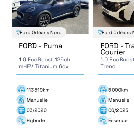
Ford Orléans Nord
Ford Orléans 
FORD - Puma
FORD - Tr
Courier
1.0 EcoBoost 125ch
1.0 EcoBoos
mHEV Titanium 6cv
Trend
113 519km
5 000km
Manuelle
Manuelle
03/2020
06/2025
Hybride
Essence