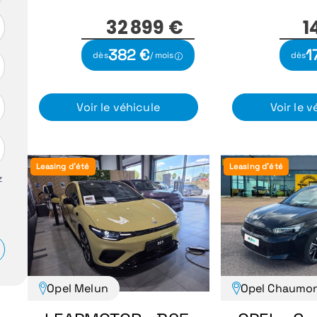
32 899 €
1
382 €
1
dès
/ mois
dès
Voir le véhicule
Voir le v
Leasing d'été
Leasing d'été
z
Opel Melun
Opel Chaumo