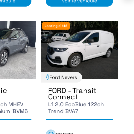
éhicule
Voir le véhicule
Leasing d'été
Ford Nevers
nic
FORD - Transit
Connect
20ch MHEV
L1 2.0 EcoBlue 122ch
mium iBVM6
Trend BVA7