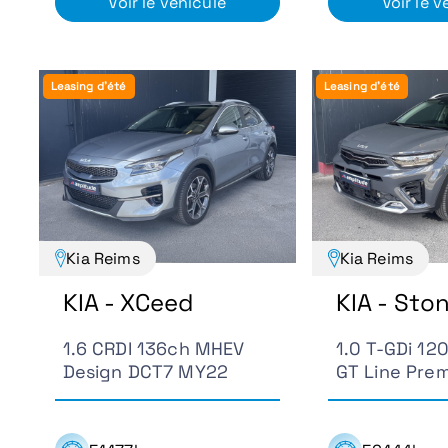
Voir le véhicule
Voir le v
Leasing d'été
Leasing d'été
Kia Reims
Kia Reims
KIA - XCeed
KIA - Sto
1.6 CRDI 136ch MHEV
1.0 T-GDi 1
Design DCT7 MY22
GT Line Pre