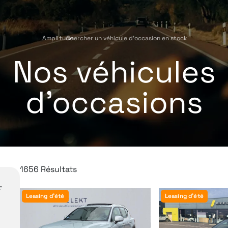
Amplitude
Chercher un véhicule d'occasion en stock
›
Nos véhicules
d'occasions
1656 Résultats
Leasing d'été
Leasing d'été