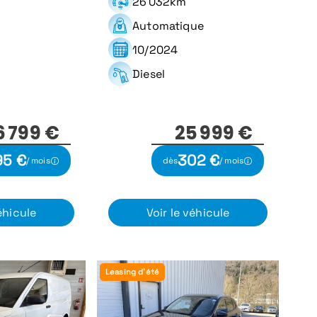
26 032km
Automatique
10/2024
Diesel
6 799 €
25 999 €
95 €
302 €
/ mois
dès
/ mois
éhicule
Voir le véhicule
Leasing d'été