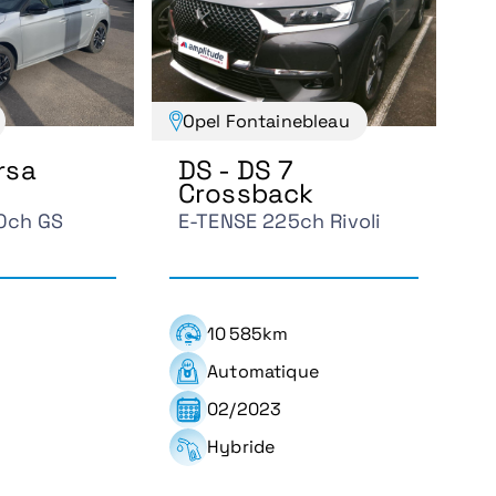
Opel Fontainebleau
rsa
DS - DS 7
Crossback
00ch GS
E-TENSE 225ch Rivoli
10 585km
Automatique
02/2023
Hybride