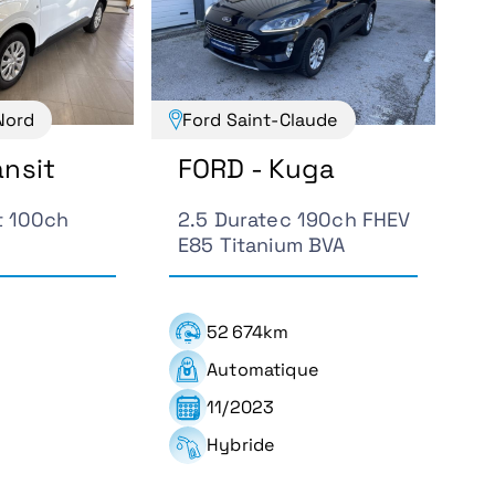
Nord
Ford Saint-Claude
ansit
FORD - Kuga
t 100ch
2.5 Duratec 190ch FHEV
E85 Titanium BVA
52 674km
Automatique
11/2023
Hybride