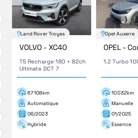
Land Rover Troyes
Opel Auxerre
VOLVO - XC40
OPEL - Co
T5 Recharge 180 + 82ch
1.2 Turbo 1
Ultimate DCT 7
67 108km
10 032km
Automatique
Manuelle
06/2023
01/2025
Hybride
Essence