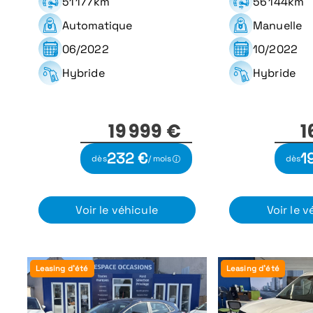
51 177km
56 144km
Automatique
Manuelle
06/2022
10/2022
Hybride
Hybride
19 999 €
1
232 €
1
dès
/ mois
dès
Voir le véhicule
Voir le v
Leasing d'été
Leasing d'été