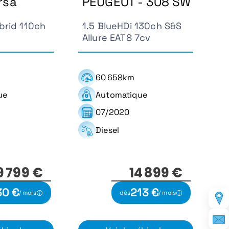
rsa
PEUGEOT - 308 SW
brid 110ch
1.5 BlueHDi 130ch S&S
Allure EAT8 7cv
60 658km
ue
Automatique
07/2020
Diesel
9 799 €
14 899 €
30 €
213 €
/ mois
dès
/ mois