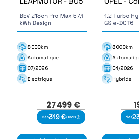
LEAPMOTOR - B05
OPEL - Co
BEV 218ch Pro Max 67,1
1.2 Turbo Hy
kWh Design
GS e-DCT6
8 000km
8 000km
Automatique
Automatiq
07/2026
04/2026
Electrique
Hybride
27 499 €
1
319 €
2
dès
/ mois
dès