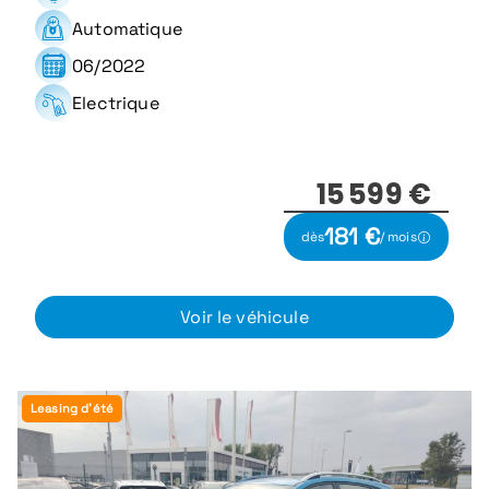
Automatique
06/2022
Electrique
15 599 €
181 €
dès
/ mois
Voir le véhicule
Leasing d'été