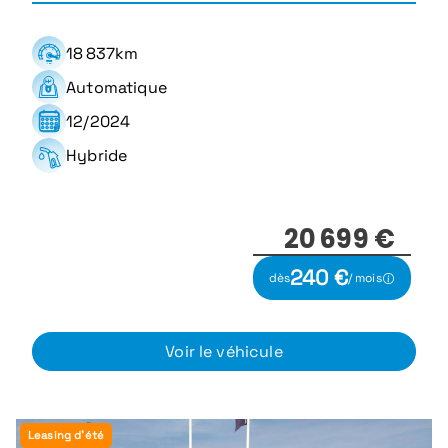
18 837km
Automatique
12/2024
Hybride
20 699 €
240 €
dès
/ mois
Voir le véhicule
Leasing d'été