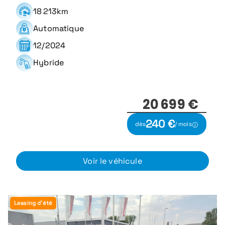
18 213km
Automatique
12/2024
Hybride
20 699 €
240 €
dès
/ mois
Voir le véhicule
Leasing d'été