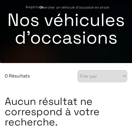
Amplitude
Chercher un véhicule d'occasion en stock
›
Nos véhicules
d'occasions
0 Résultats
Aucun résultat ne
correspond à votre
recherche.