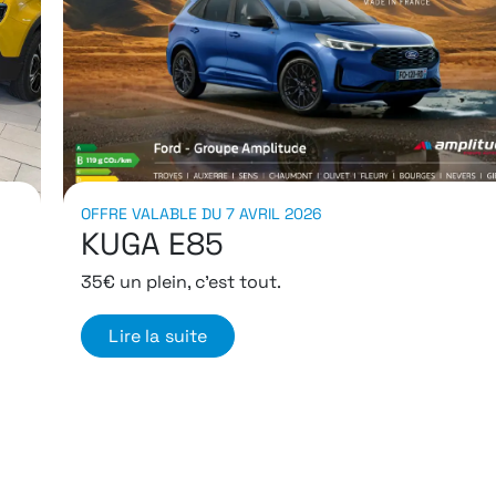
Le Groupe Amplitude cède
sa concession Kia de
Garges-lès-Gonesse
Un immense merci à nos clients et partenaires
Lire la suite