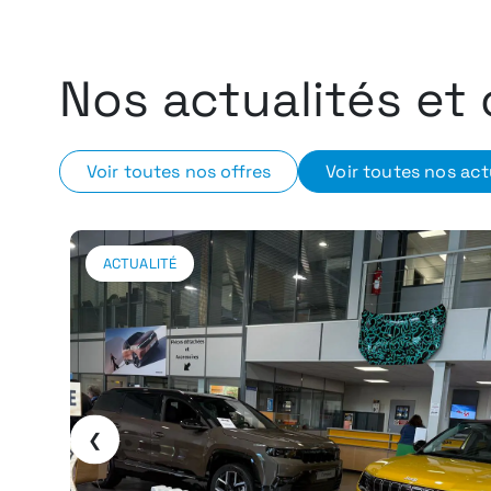
Nos actualités et 
Voir toutes nos offres
Voir toutes nos act
OFFRE DU MOMENT
VÉHICULES D'OCCASION
VÉHICULES NEUFS
❮