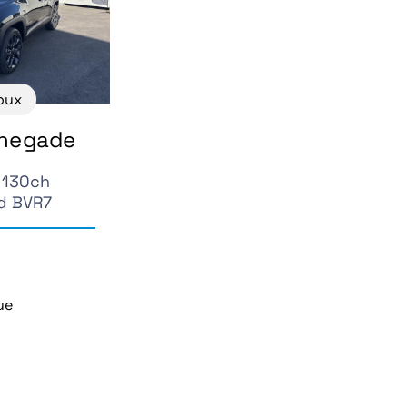
oux
enegade
 130ch
d BVR7
ue