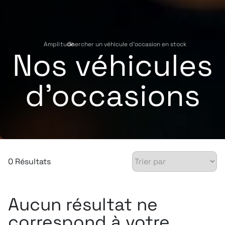
Amplitude
Chercher un véhicule d'occasion en stock
›
Nos véhicules
d'occasions
0 Résultats
Aucun résultat ne
correspond à votre