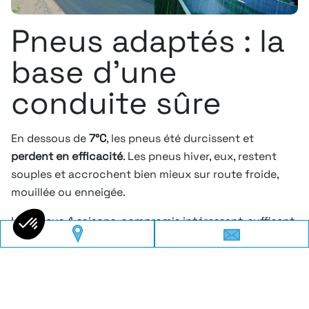
Pneus adaptés : la
base d’une
conduite sûre
En dessous de
7°C
, les pneus été durcissent et
perdent en efficacité
. Les pneus hiver, eux, restent
souples et accrochent bien mieux sur route froide,
mouillée ou enneigée.
Les pneus 4 saisons, compromis intéressant, suffisent
pour les régions peu exposées à la neige.
Et n’oubliez pas : depuis
la loi Montagne
, dans de
nombreuses zones, les pneus hiver ou chaînes sont
obligatoires
chaque hiver.