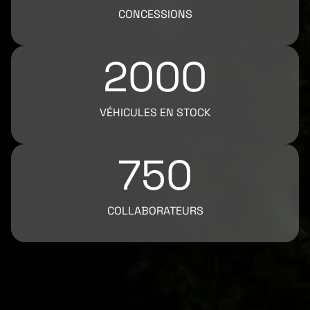
CONCESSIONS
2000
VÉHICULES EN STOCK
750
COLLABORATEURS