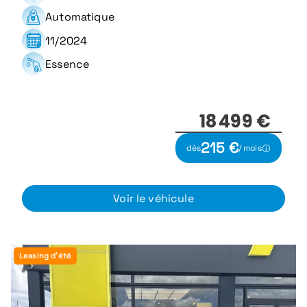
Automatique
11/2024
Essence
18 499 €
215 €
dès
/ mois
Voir le véhicule
Leasing d'été