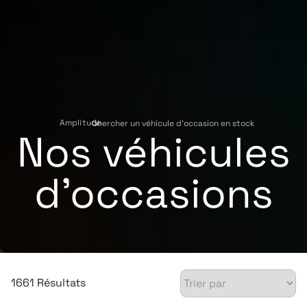
Amplitude
Chercher un véhicule d'occasion en stock
›
Nos véhicules
d'occasions
1661 Résultats