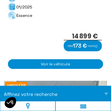
01/2025
Essence
14 899 €
173 €
dès
/ mois
Voir le véhicule
Leasing d'été
Affinez votre recherche