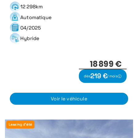
12 298km
Automatique
04/2025
Hybride
18 899 €
219 €
dès
/ mois
Voir le véhicule
Leasing d'été