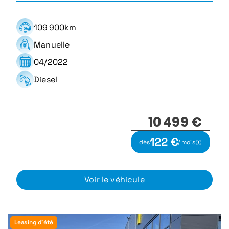
109 900km
Manuelle
04/2022
Diesel
10 499 €
122 €
dès
/ mois
Voir le véhicule
Leasing d'été