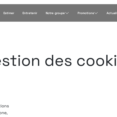
Estimer
Entretenir
Notre groupe
Promotions
Actual
stion des cook
tions
one,