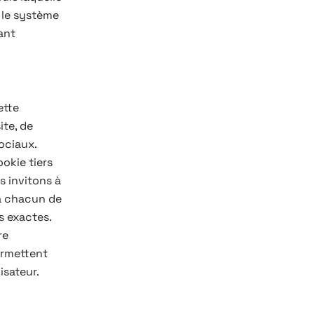
r le système
ant
ette
ite, de
ociaux.
okie tiers
s invitons à
 à chacun de
s exactes.
re
ermettent
isateur.