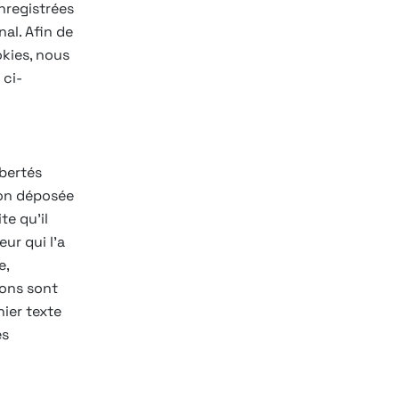
enregistrées
nal. Afin de
okies, nous
 ci-
ibertés
ion déposée
te qu’il
eur qui l’a
e,
ions sont
hier texte
es