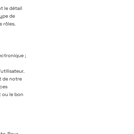
t le détail
type de
 rôles.
ectronique ;
tilisateur.
t de notre
ices
 ou le bon
te. Pour