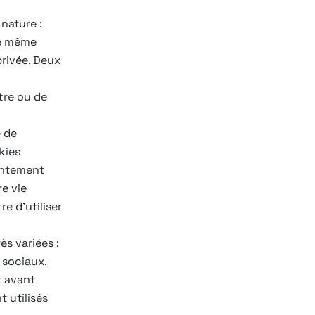
 nature :
re même
privée. Deux
tre ou de
e de
kies
entement
re vie
re d’utiliser
ès variées :
x sociaux,
t avant
t utilisés