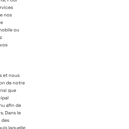
ervices
de nos
de
mobile ou
z
 vos
s et nous
on de notre
insi que
cipal
nu afin de
s. Dans le
P des
puis laquelle