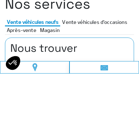
Nos services
Vente véhicules neufs
Vente véhicules d'occasions
Après-vente
Magasin
Nous trouver
Adresse
1 TER Rue Antoine Becquerel, 21300 Chenôve
Téléphone
03 80 51 50 04
Email
alfaromeo-dijon@Amplitude-auto.com