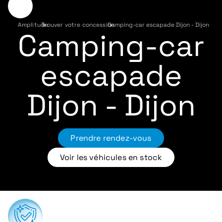
Amplitude
Trouver votre concession
›
Camping-car escapade Dijon - Dijon
›
Camping-car
escapade
Dijon - Dijon
Prendre rendez-vous
Voir les véhicules en stock