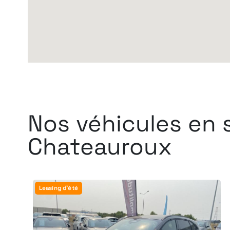
Nos véhicules en 
Chateauroux
Leasing d'été