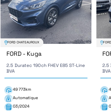
FORD CHATEAUROUX
FOR
FORD - Kuga
FO
2.5 Duratec 190ch FHEV E85 ST-Line
2.5
BVA
BVA
49 773km
4
Automatique
A
03/2024