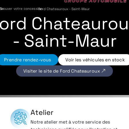
de
Trouver votre concession
›
Ford Chateauroux - Saint-Maur
›
ord Chateauro
- Saint-Maur
Prendre rendez-vous
Voir les véhicules en stock
Visiter le site de Ford Chateauroux
Atelier
Notre atelier met à votre service des