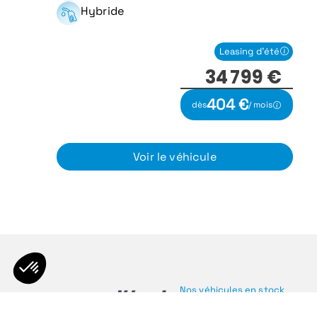
Hybride
Leasing d'été
34 799 €
404 €
dès
/ mois
Voir le véhicule
Nos véhicules en stock