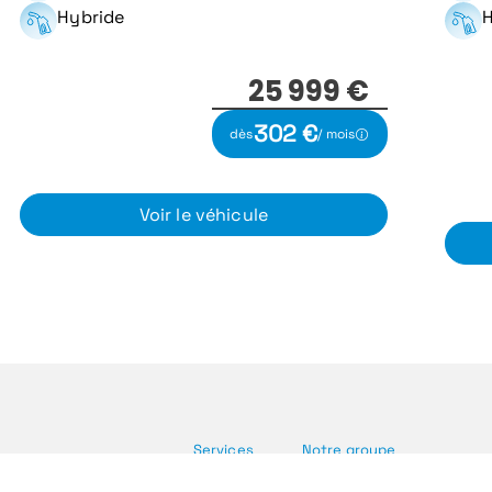
Hybride
H
25 999 €
302 €
dès
/ mois
Voir le véhicule
Services
Notre groupe