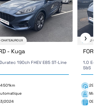
❯
D CHATEAUROUX
FORD CHATEA
RD - Kuga
FORD - 
 Duratec 190ch FHEV E85 ST-Line
1.0 EcoBoo
S&S
4 501km
29 325k
utomatique
Manuelle
03/2024
09/2024