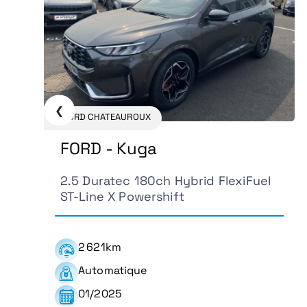
❮
FORD CHATEAUROUX
FORD - Kuga
2.5 Duratec 180ch Hybrid FlexiFuel
ST-Line X Powershift
2 621km
Automatique
01/2025