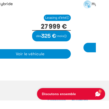
ybride
Hybride
Leasing d'été
27 999 €
325 €
dès
/ mois
Voir le véhicule
1
Discutons ensemble
Promotions
Actualités