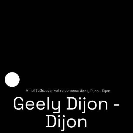
Amplitude
Trouver votre concession
›
Geely Dijon - Dijon
›
Geely Dijon -
Dijon