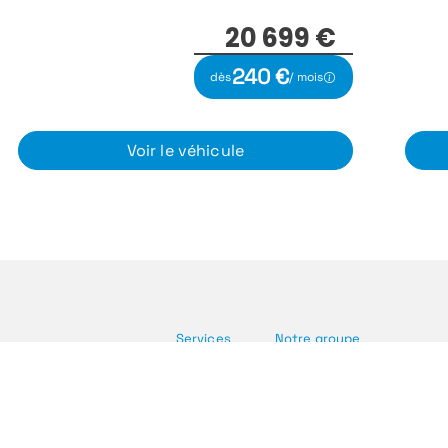
18 999 €
221 €
dès
/ mois
Voir le véhicule
Services
Notre groupe
cules utilitaires
Reprise de votre
Notre histoire
cules électriques
véhicule
Nos services
Rendez-vous SAV