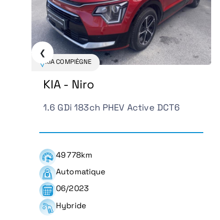
❮
KIA COMPIÈGNE
MG MOTOR - ZS
6
1.5 Hybrid+ 197ch Comfort
17 025km
Automatique
12/2024
Hybride