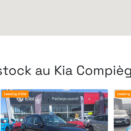
stock au Kia Compiè
Leasing d'été
Leas