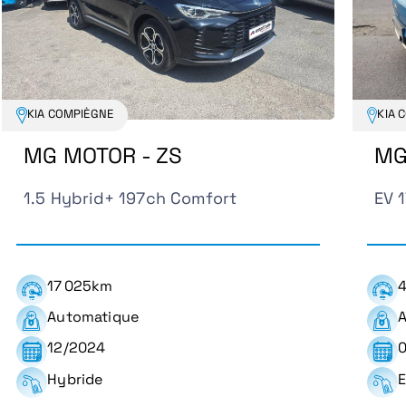
KIA COMPIÈGNE
K
MG MOTOR - ZS
EV 177ch - 51kWh Luxury
1
47 346km
Automatique
05/2023
Electrique