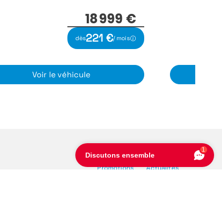
35 999 €
418 €
dès
/ mois
Voir le véhicule
1
Discutons ensemble
Promotions
Actualités
Nos concessions
Offres
Professeur
Nous rejoindre
Amplitude
Actualités