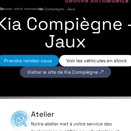
de
Trouver votre concession
›
Kia Compiègne - Jaux
›
Kia Compiègne 
Jaux
Prendre rendez-vous
Voir les véhicules en stock
Visiter le site de Kia Compiègne
Atelier
Notre atelier met à votre service des