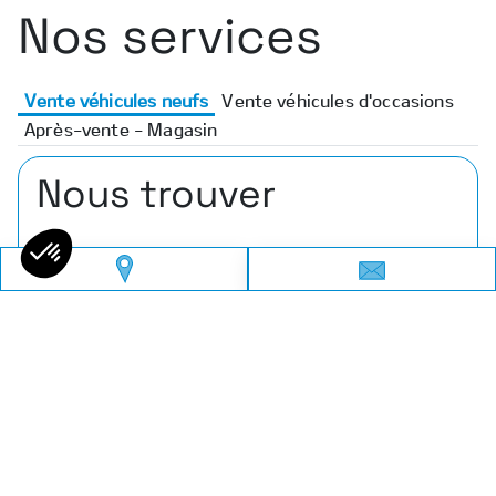
Nos services
Vente véhicules neufs
Vente véhicules d'occasions
Après-vente - Magasin
Nous trouver
Adresse
4 Rue Paul-Henri-Spaak, 77240 Vert-Saint-
Denis
Téléphone
01 64 10 23 23
Email
leapmotor-melun@Amplitude-auto.com