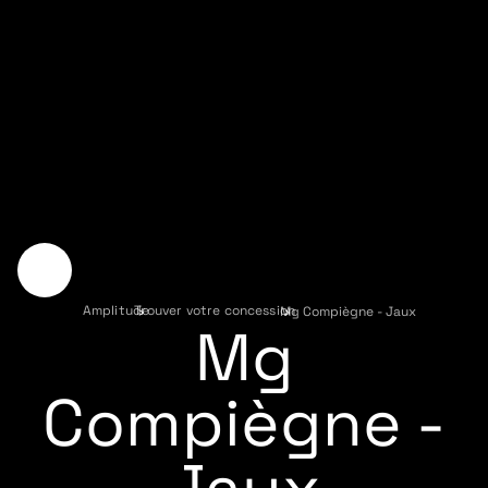
Amplitude
Trouver votre concession
›
Mg Compiègne - Jaux
›
Mg
Compiègne -