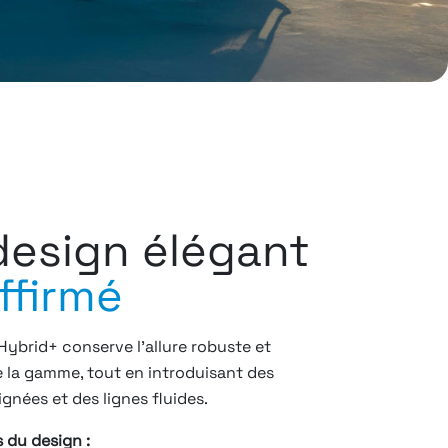
design élégant
ffirmé
ybrid+ conserve l’allure robuste et
 la gamme, tout en introduisant des
ignées et des lignes fluides.
s du design :