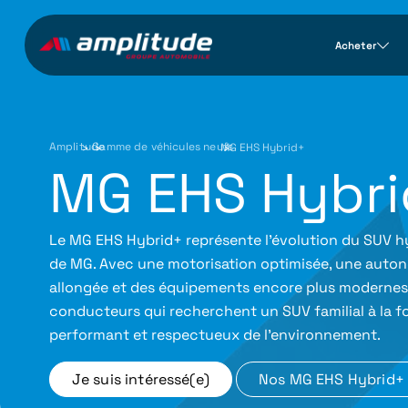
Acheter
Amplitude
Gamme de véhicules neufs
›
MG EHS Hybrid+
›
MG EHS Hybr
Le MG EHS Hybrid+ représente l’évolution du SUV h
de MG. Avec une motorisation optimisée, une auton
allongée et des équipements encore plus modernes, 
conducteurs qui recherchent un SUV familial à la fo
performant et respectueux de l’environnement.
Je suis intéressé(e)
Nos MG EHS Hybrid+ 