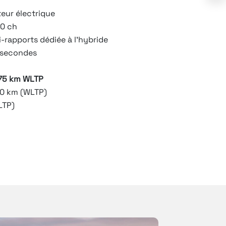
eur électrique
50 ch
-rapports dédiée à l’hybride
8 secondes
75 km WLTP
00 km (WLTP)
LTP)