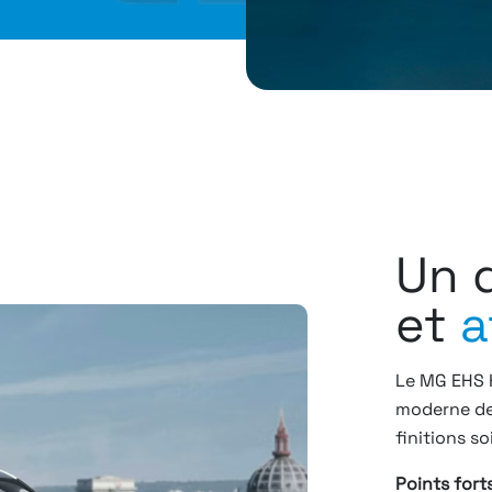
Un 
et
a
Le MG EHS H
moderne de
finitions so
Points fort