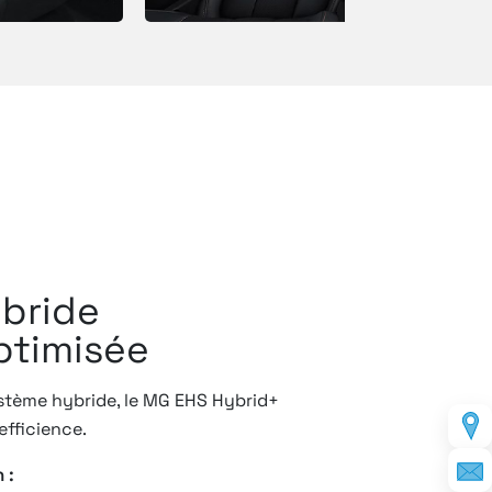
ybride
ptimisée
stème hybride, le MG EHS Hybrid+
efficience.
 :