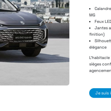
Calandre
MG
Feux LED
Jantes a
finition)
Silhouet
élégance
L’habitacle
sièges conf
agencement
Je suis 