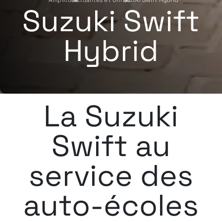
›
Suzuki Swift Hybrid
›
Suzuki Swift
Hybrid
La Suzuki
Swift au
service des
auto-écoles