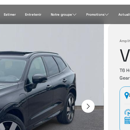
Estimer
Entretenir
Notre groupe
Promotions
Actual
Ampli
V
T6 H
Gear
Next