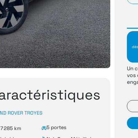
dè
Un c
vos 
enga
aractéristiques
ND ROVER TROYES
5 portes
27 285 km