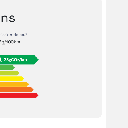
ns
ission de co2
3g/100km