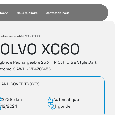
ités
Nous rejoindre
Contactez-nous
tude
Nos véhicules
›
VOLVO - XC60
›
OLVO XC60
ybride Rechargeable 253 + 145ch Ultra Style Dark
tronic 8 AWD - VP4701456
LAND ROVER TROYES
27 285 km
Automatique
12/2024
Hybride