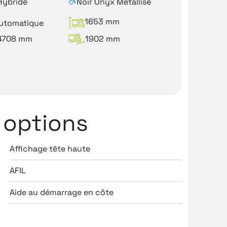
Hybride
Noir Onyx Métallisé
1653 mm
utomatique
4708 mm
1902 mm
 options
Affichage tête haute
Aide au
AFIL
Airbag
Aide au démarrage en côte
Airbag