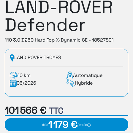
LAND-ROVER
Defender
110 3.0 D250 Hard Top X-Dynamic SE - 18527891
LAND ROVER TROYES
10 km
Automatique
06/2026
Hybride
101 566 €
TTC
1 179 €
dès
/ mois