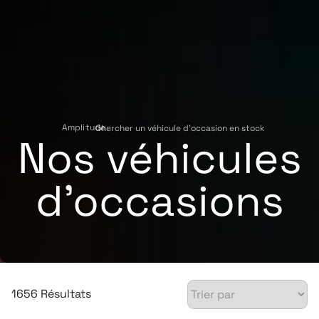
Amplitude
Chercher un véhicule d'occasion en stock
›
Nos véhicules
d'occasions
1656 Résultats