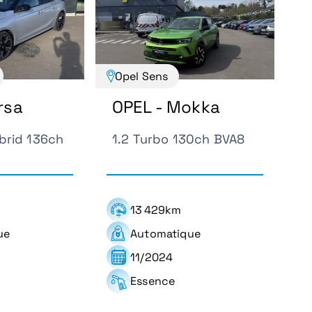
Opel Sens
rsa
OPEL - Mokka
brid 136ch
1.2 Turbo 130ch BVA8
13 429km
ue
Automatique
11/2024
Essence