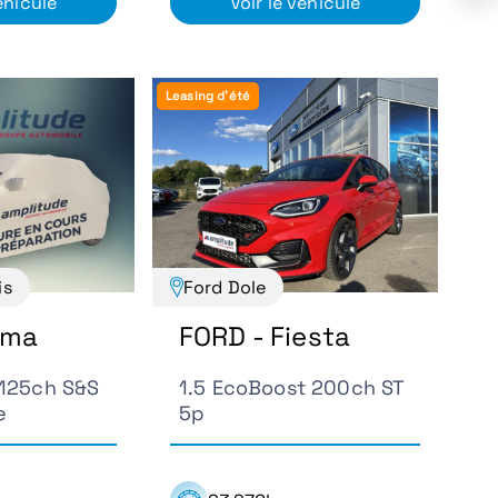
éhicule
Voir le véhicule
Leasing d'été
is
Ford Dole
uma
FORD - Fiesta
l 125ch S&S
1.5 EcoBoost 200ch ST
e
5p