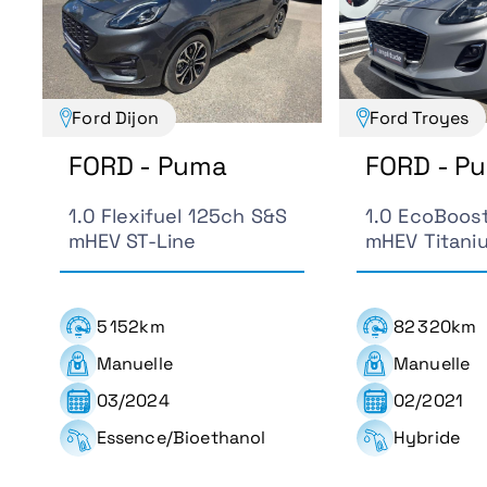
Ford Dijon
Ford Troyes
FORD - Puma
FORD - P
1.0 Flexifuel 125ch S&S
1.0 EcoBoos
mHEV ST-Line
mHEV Titani
5 152km
82 320km
Manuelle
Manuelle
03/2024
02/2021
Essence/Bioethanol
Hybride