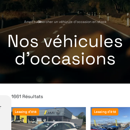
Amplitude
Chercher un véhicule d'occasion en stock
›
Nos véhicules
d'occasions
1661 Résultats
Leasing d'été
Leasing d'été