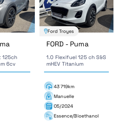
Ford Troyes
uma
FORD - Puma
t 125ch
1.0 Flexifuel 125 ch S&S
um 6cv
mHEV Titanium
43 719km
Manuelle
05/2024
Essence/Bioethanol