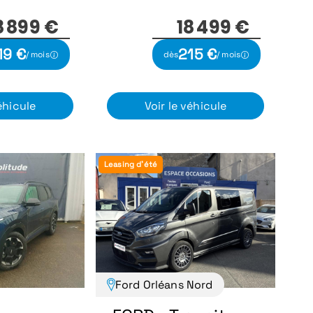
8 899 €
18 499 €
19 €
215 €
/ mois
dès
/ mois
éhicule
Voir le véhicule
Leasing d'été
Ford Orléans Nord