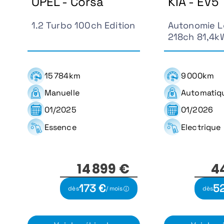
OPEL - Corsa
KIA - EV5
1.2 Turbo 100ch Edition
Autonomie 
218ch 81,4k
15 784km
9 000km
Manuelle
Automatiq
01/2025
01/2026
Essence
Electrique
14 899 €
4
173 €
5
dès
/ mois
dès