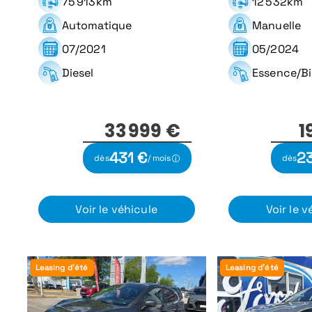
75 913km
12 532km
Automatique
Manuelle
07/2021
05/2024
Diesel
Essence/B
33 999 €
1
431 €
2
dès
/ mois
dès
Voir le véhicule
Voir le v
Leasing d'été
Leasing d'été