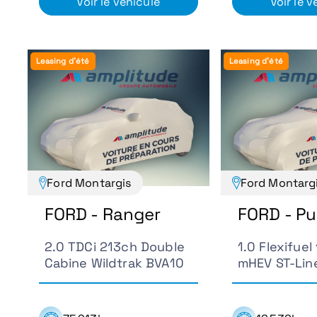
Voir le véhicule
Voir le v
Leasing d'été
Leasing d'été
Ford Montargis
Ford Montarg
FORD - Ranger
FORD - P
2.0 TDCi 213ch Double
1.0 Flexifue
Cabine Wildtrak BVA10
mHEV ST-Lin