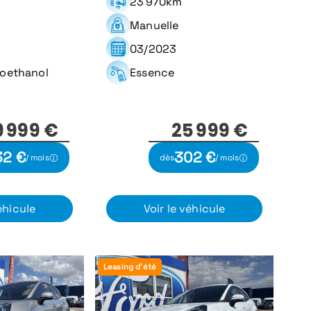
23 970km
Manuelle
03/2023
ioethanol
Essence
9 999 €
25 999 €
32 €
302 €
/ mois
dès
/ mois
éhicule
Voir le véhicule
Leasing d'été