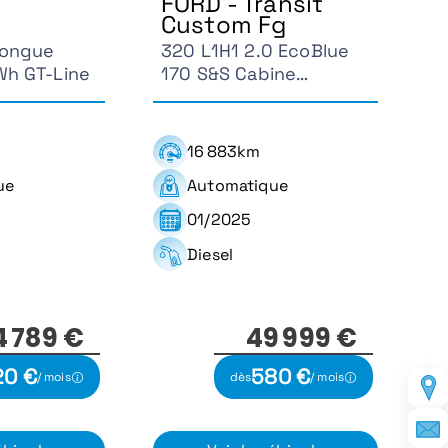
FORD - Transit
Custom Fg
Longue
320 L1H1 2.0 EcoBlue
Wh GT-Line
170 S&S Cabine
Approfondie MS-RT
BVA6
16 883km
ue
Automatique
01/2025
Diesel
4 789 €
49 999 €
20 €
580 €
/ mois
dès
/ mois