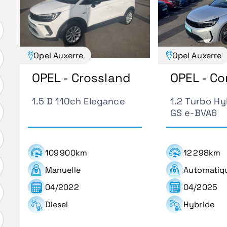
Opel Auxerre
Opel Auxerre
OPEL - Co
OPEL - Crossland
1.2 Turbo Hy
1.5 D 110ch Elegance
GS e-BVA6
12 298km
109 900km
Automatiq
Manuelle
04/2025
04/2022
Hybride
Diesel