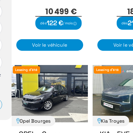
1
10 499 €
2
122 €
dès
dès
/ mois
Voir le v
Voir le véhicule
Leasing d'été
Leasing d'été
z
Opel Bourges
Kia Troyes