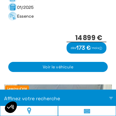
01/2025
Essence
14 899 €
173 €
dès
/ mois
Voir le véhicule
Leasing d'été
Affinez votre recherche