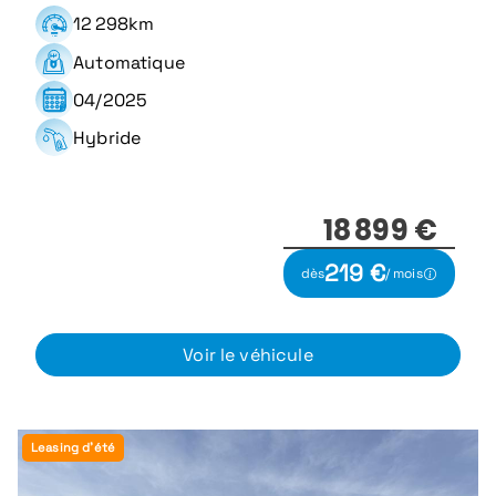
12 298km
Automatique
04/2025
Hybride
18 899 €
219 €
dès
/ mois
Voir le véhicule
Leasing d'été