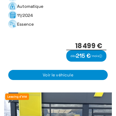
Automatique
11/2024
Essence
18 499 €
215 €
dès
/ mois
Voir le véhicule
Leasing d'été