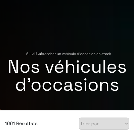
Amplitude
Chercher un véhicule d'occasion en stock
›
Nos véhicules
d'occasions
1661 Résultats