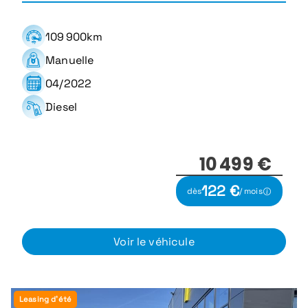
109 900km
Manuelle
04/2022
Diesel
10 499 €
122 €
dès
/ mois
Voir le véhicule
Leasing d'été