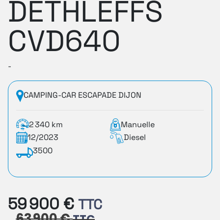
DETHLEFFS
CVD640
-
CAMPING-CAR ESCAPADE DIJON
2 340 km
Manuelle
12/2023
Diesel
3500
59 900 €
TTC
63 900 €
TTC