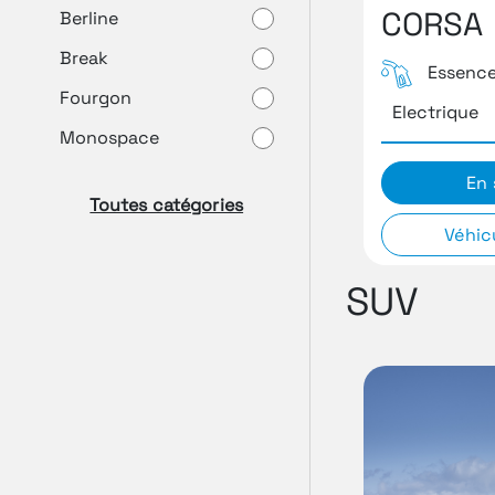
CORSA
Berline
Break
Essenc
Fourgon
Electrique
Monospace
En 
Toutes catégories
Véhic
SUV