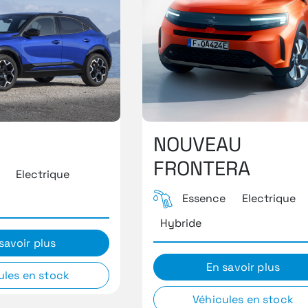
NOUVEAU
FRONTERA
Electrique
Essence
Electrique
Hybride
savoir plus
En savoir plus
ules en stock
Véhicules en stock