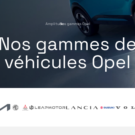
Amplitude
Nos gammes Opel
›
Nos gammes d
véhicules Opel