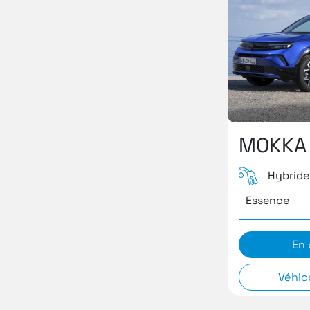
MOKKA
Hybride
Essence
En 
Véhic