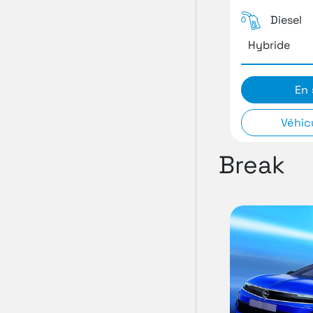
Diesel
Hybride
En 
Véhic
Break