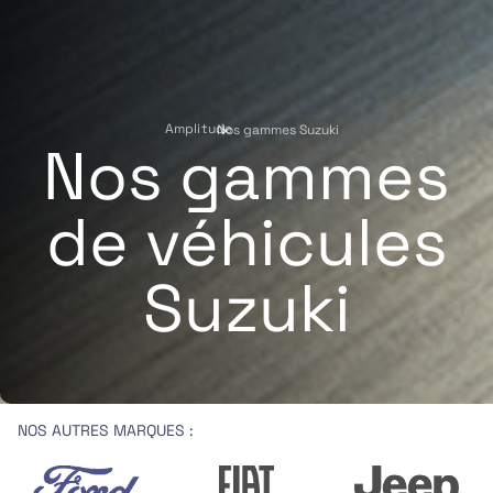
Amplitude
Nos gammes Suzuki
›
Nos gammes
de véhicules
Suzuki
NOS AUTRES MARQUES :